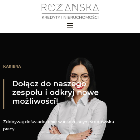
KARIERA
Dołącz do naszego
zespołu i odkryj nowe
możliwości!
Zdobywaj doświadczenie w inspirującym środowisku
pracy.