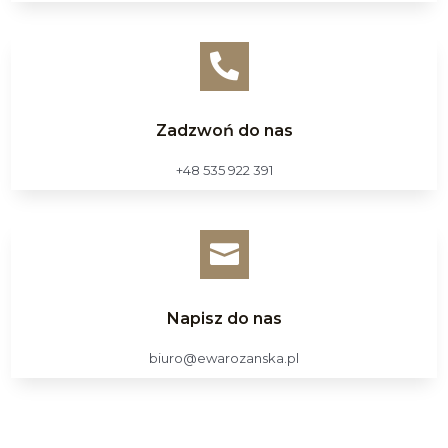

Zadzwoń do nas
+48 535 922 391

Napisz do nas
biuro@ewarozanska.pl