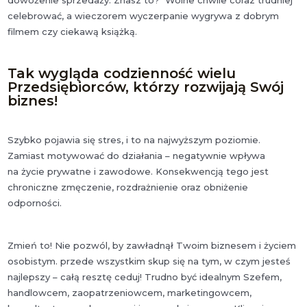
dowożenie sprzedaży. Znasz to? Wolne chwile coraz trudniej
celebrować, a wieczorem wyczerpanie wygrywa z dobrym
filmem czy ciekawą książką.
Tak wygląda codzienność wielu
Przedsiębiorców, którzy rozwijają Swój
biznes!
Szybko pojawia się stres, i to na najwyższym poziomie.
Zamiast motywować do działania – negatywnie wpływa
na życie prywatne i zawodowe. Konsekwencją tego jest
chroniczne zmęczenie, rozdrażnienie oraz obniżenie
odporności.
Zmień to! Nie pozwól, by zawładnął Twoim biznesem i życiem
osobistym. przede wszystkim skup się na tym, w czym jesteś
najlepszy – całą resztę ceduj! Trudno być idealnym Szefem,
handlowcem, zaopatrzeniowcem, marketingowcem,