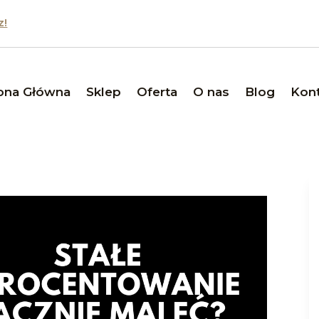
z!
ona Główna
Sklep
Oferta
O nas
Blog
Kon